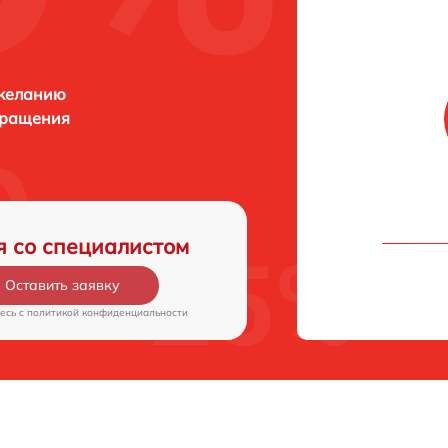
 желанию
бращения
я со специалистом
Оставить заявку
есь c
политикой конфиденциальности