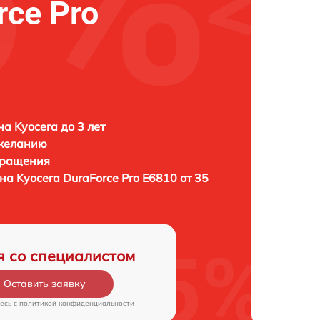
rce Pro
а Kyocera до 3 лет
 желанию
бращения
она
Kyocera DuraForce Pro E6810 от 35
я со специалистом
Оставить заявку
есь c
политикой конфиденциальности