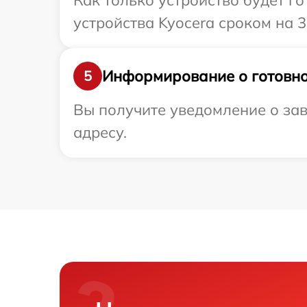
Как только устройство будет г
устройства Kyocera сроком на 3
Информирование о готовно
5
Вы получите уведомление о зав
адресу.