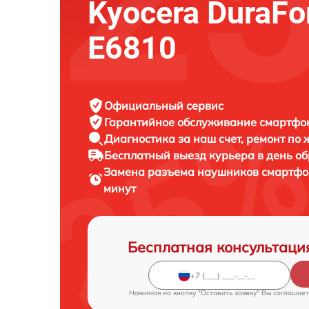
Kyocera DuraFo
E6810
Официальный сервис
Гарантийное обслуживание
смартфон
Диагностика за наш счет,
ремонт по
Бесплатный выезд курьера
в день о
Замена разъема наушников смартф
минут
Бесплатная консультаци
Нажимая на кнопку "Оставить заявку" Вы соглашает