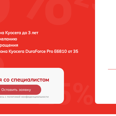
а Kyocera до 3 лет
 желанию
бращения
фона
Kyocera DuraForce Pro E6810 от 35
я со специалистом
Оставить заявку
есь c
политикой конфиденциальности