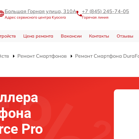
Большая Горная улица, 310А
+7 (845) 245-74-05
Адрес сервисного центра Kyocera
Горячая линия
тройств
Цена ремонта
Вакансии
Контакты
Отзывы
йств
Ремонт Смартфонов
Ремонт Смартфона DuraFo
ллера
тфона
rce Pro