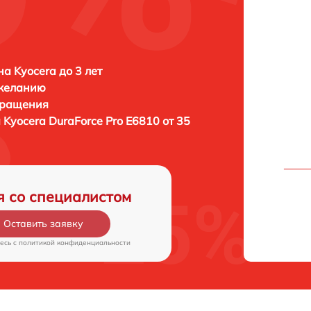
а Kyocera до 3 лет
 желанию
бращения
а
Kyocera DuraForce Pro E6810 от 35
я со специалистом
Оставить заявку
есь c
политикой конфиденциальности