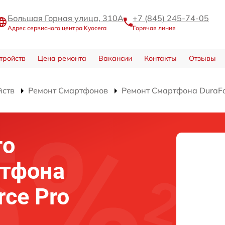
Большая Горная улица, 310А
+7 (845) 245-74-05
Адрес сервисного центра Kyocera
Горячая линия
тройств
Цена ремонта
Вакансии
Контакты
Отзывы
йств
Ремонт Смартфонов
Ремонт Смартфона DuraFo
го
ртфона
rce Pro