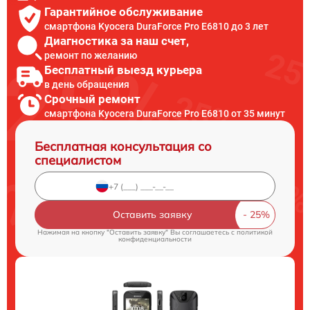
Гарантийное обслуживание
смартфона Kyocera DuraForce Pro E6810 до 3 лет
Диагностика за наш счет,
ремонт по желанию
Бесплатный выезд курьера
в день обращения
Срочный ремонт
смартфона Kyocera DuraForce Pro E6810 от 35 минут
Бесплатная консультация со
специалистом
Оставить заявку
Нажимая на кнопку "Оставить заявку" Вы соглашаетесь c
политикой
конфиденциальности