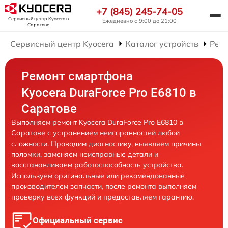
+7 (845) 245-74-05
Сервисный центр Kyocera
в
Ежедневно с 9:00 до 21:00
Саратове
Сервисный центр Kyocera
Каталог устройств
Рем
Ремонт смартфона
Kyocera DuraForce Pro E6810 в
Саратове
Выполняем ремонт Kyocera DuraForce Pro E6810 в
Саратове с устранением неисправностей любой
сложности. Проводим диагностику, выявляем причины
поломки, заменяем неисправные детали и
восстанавливаем работоспособность устройства.
Используем оригинальные или рекомендованные
производителем запчасти, после ремонта выполняем
проверку всех функций и предоставляем гарантию.
Официальный сервис