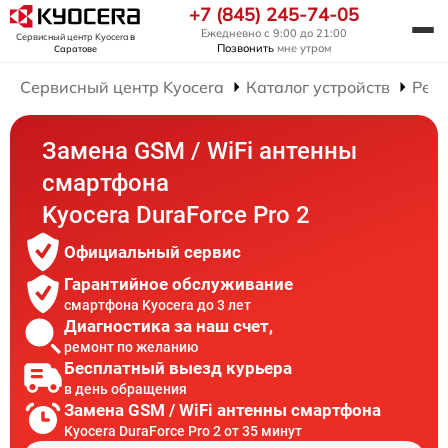
+7 (845) 245-74-05
Ежедневно с 9:00 до 21:00
Сервисный центр Kyocera
в
Позвонить
мне утром
Саратове
Сервисный центр Kyocera
Каталог устройств
Рем
Замена GSM / WiFi антенны
смартфона
Kyocera DuraForce Pro 2
Официальный сервис
Гарантийное обслуживание
смартфона Kyocera до 3 лет
Диагностика за наш счет,
ремонт по желанию
Бесплатный выезд курьера
в день обращения
Замена GSM / WiFi антенны смартфона
Kyocera DuraForce Pro 2 от 35 минут