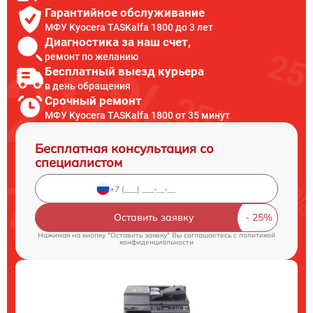
Гарантийное обслуживание
МФУ Kyocera TASKalfa 1800 до 3 лет
Диагностика за наш счет,
ремонт по желанию
Бесплатный выезд курьера
в день обращения
Срочный ремонт
МФУ Kyocera TASKalfa 1800 от 35 минут
Бесплатная консультация со
специалистом
Оставить заявку
Нажимая на кнопку "Оставить заявку" Вы соглашаетесь c
политикой
конфиденциальности