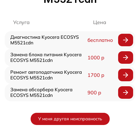
Услуга
Цена
Диагностика Kyocera ECOSYS
бесплатно
M5521cdn
Замена блока питания Kyocera
1000 р
ECOSYS M5521cdn
Ремонт автоподатчика Kyocera
1700 р
ECOSYS M5521cdn
Замена абсорбера Kyocera
900 р
ECOSYS M5521cdn
У меня другая неисправность