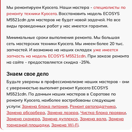
Мы ремонтируем Kyocera. Наши мастера -
специалисты по
ремонту техники Kyocera
. Восстановить модель ECOSYS
M5521cdn для мастеров не будет новой задачей. На все
виды проведенных работ у нас имеется гарантия.
Минимальные сроки выполнения ремонта. Мы большая
сеть мастерских техники Kyocera. Мы имеем более 20 тыс.
запчастей. И возможно на наших складах
уже имеется
запчасть на модель ECOSYS M5521cdn
. При заказе ремонта
на сайте - предоставляется скидка -25%.
Знаем свое дело
Будьте уверены в профессионализме наших мастеров - они
с уверенностью выполнят ремонт Kyocera ECOSYS
M5521cdn. По данным наших мастеров в Саратове по
ремонту Kyocera, наиболее востребованы следующие
услуги:
Замена блока питания
,
Ремонт автоподатчика
,
Замена абсорбера
,
Замена лазера
,
Чистка блока проявки
,
Замена сканера
,
Замена дуплекса
,
Замена вала
,
Замена
тормозной площадки
,
Замена Wi-Fi
.