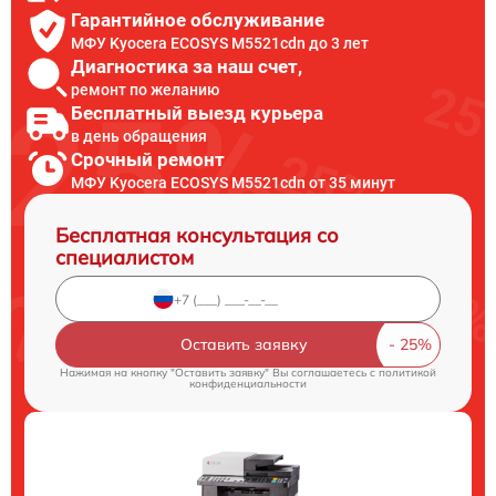
Гарантийное обслуживание
МФУ Kyocera ECOSYS M5521cdn до 3 лет
Диагностика за наш счет,
ремонт по желанию
Бесплатный выезд курьера
в день обращения
Срочный ремонт
МФУ Kyocera ECOSYS M5521cdn от 35 минут
Бесплатная консультация со
специалистом
Оставить заявку
Нажимая на кнопку "Оставить заявку" Вы соглашаетесь c
политикой
конфиденциальности