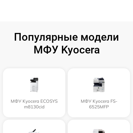
Популярные модели
МФУ Kyocera
МФУ Kyocera ECOSYS
МФУ Kyocera FS-
m8130cid
6525MFP