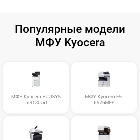
Популярные модели
МФУ Kyocera
МФУ Kyocera ECOSYS
МФУ Kyocera FS-
m8130cid
6525MFP