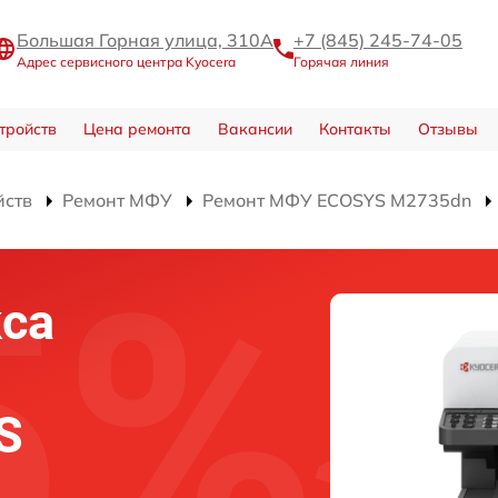
Большая Горная улица, 310А
+7 (845) 245-74-05
Адрес сервисного центра Kyocera
Горячая линия
тройств
Цена ремонта
Вакансии
Контакты
Отзывы
йств
Ремонт МФУ
Ремонт МФУ ECOSYS M2735dn
са
S