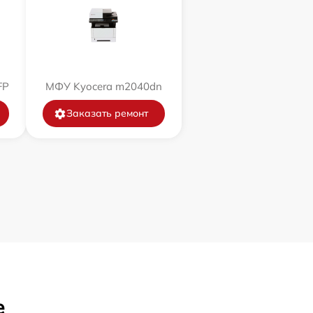
FP
МФУ Kyocera m2040dn
Заказать ремонт
е