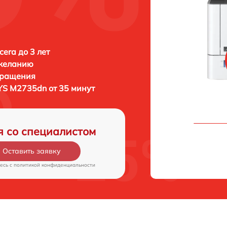
era до 3 лет
 желанию
бращения
YS M2735dn от 35 минут
я со специалистом
Оставить заявку
есь c
политикой конфиденциальности