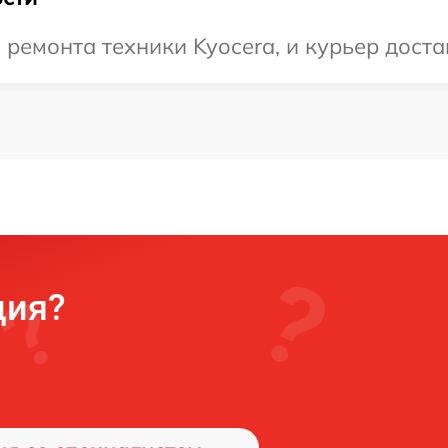
емонта техники Kyocera, и курьер достав
ция?